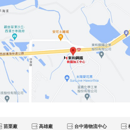
苗栗廠
高雄廠
台中港物流中心